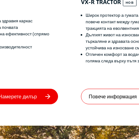
VX-R TRACTOR
НОВ
Широк протектор а гумата 
 здравия каркас
повече контакт между гум
а почвата
тракцията на еволвентния 
на ефективност (спрямо
Дългият живот на износва
търкаляне и здравата осн
роизводителност
устойчива на износване с
Отличен комфорт за водач
голяма следа върху пътя 