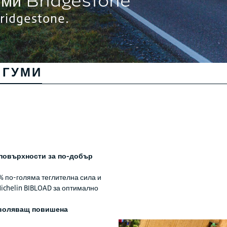
ridgestone.
 ГУМИ
 повърхности за по-добър
% по-голяма теглителна сила и
ichelin BIBLOAD за оптимално
зволяващ повишена