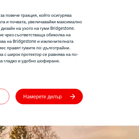
за повече тракция, който осигурява
ата и почвата, увеличавайки максимално
дизайн на ухото на гуми Bridgestone.
не чрез съответстваща обиколка на
ова на Bridgestone и изключителната
мес правят гумите по-дълготрайни.
а с широк протектор се равнява на по-
за гладко и удобно шофиране.