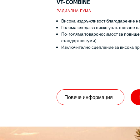
VT-COMBINE
РАДИАЛНА ГУМА
Висока издръжливост благодарение на
Голяма следа за ниско уплътняване н
По-голяма товароносимост за повише
стандартни гуми)
Изключително сцепление за висока п