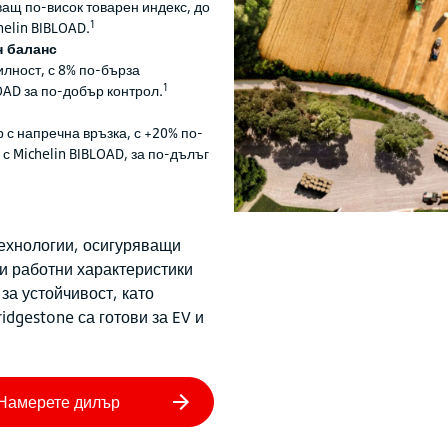
ащ по-висок товарен индекс, до
1
helin BIBLOAD.
н баланс
лност, с 8% по-бърза
1
OAD за по-добър контрол.
 с напречна връзка, с +20% по-
с Michelin BIBLOAD, за по-дълъг
технологии, осигуряващи
и работни характеристики
за устойчивост, като
dgestone са готови за EV и