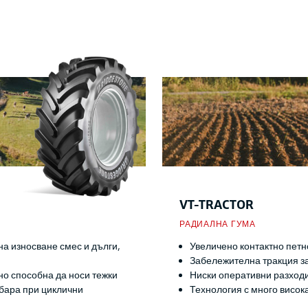
VT-TRACTOR
РАДИАЛНА ГУМА
на износване смес и дълги,
Увеличено контактно петн
Забележителна тракция з
о способна да носи тежки
Ниски оперативни разход
 бара при циклични
Технология с много висока