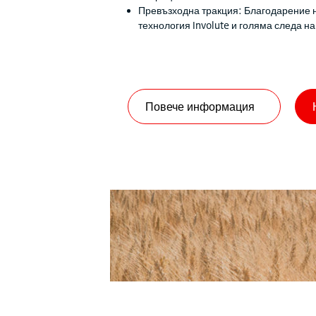
Превъзходна тракция: Благодарение 
технология Involute и голяма следа на