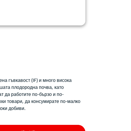
а гъвкавост (IF) и много висока
ашата плодородна почва, като
 да работите по-бързо и по-
жки товари, да консумирате по-малко
соки добиви.